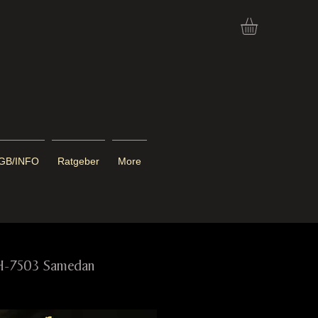
GB/INFO
Ratgeber
More
CH-7503 Samedan