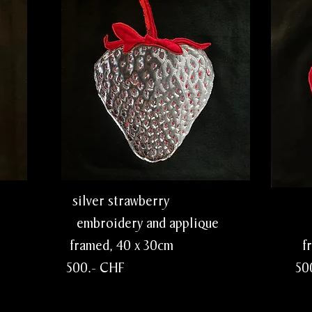
ry silver strawberry red st
lique embroidery and applique embro
0cm framed, 40 x 30cm framed,
 500.- CHF 500.- 